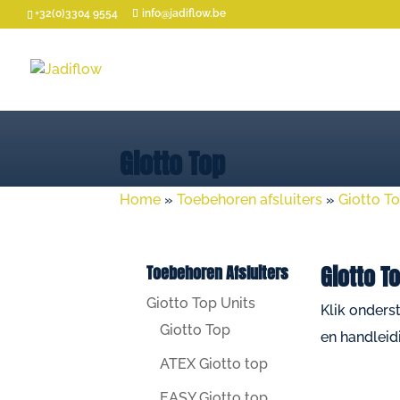
+32(0)3304 9554
info@jadiflow.be
Giotto Top
Home
»
Toebehoren afsluiters
»
Giotto T
Giotto T
Toebehoren Afsluiters
Giotto Top Units
Klik onders
Giotto Top
en handleid
ATEX Giotto top
EASY Giotto top