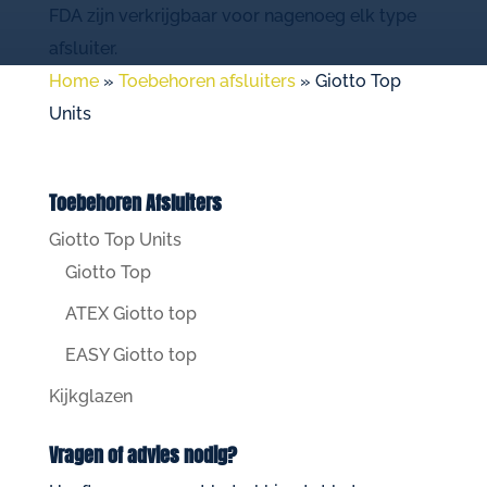
FDA zijn verkrijgbaar voor nagenoeg elk type
afsluiter.
Home
»
Toebehoren afsluiters
»
Giotto Top
Units
Toebehoren Afsluiters
Giotto Top Units
Giotto Top
ATEX Giotto top
EASY Giotto top
Kijkglazen
Vragen of advies nodig?