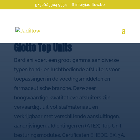
+32(0)3304 9554
info@jadiflow.be
Giotto Top Units
Bardiani voert een groot gamma aan diverse
typen hand- en luchtbediende afsluiters voor
toepassingen in de voedingsmiddelen en
farmaceutische branche. Deze zeer
hoogwaardige kwalitatieve afsluiters zijn
vervaardigt uit vol stafmateriaal, en
verkrijgbaar met verschillende aansluitingen,
aandrijvingen, afdichtingen en (ATEX) Top Unit
besturingsmodules. Certificaten EHEDG, EX, 3A,