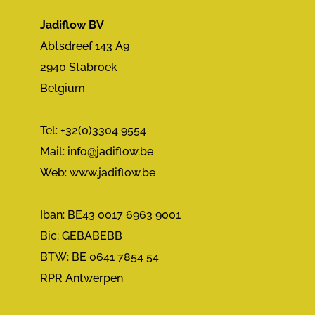
Jadiflow BV
Abtsdreef 143 A9
2940 Stabroek
Belgium
Tel: +32(0)3304 9554
Mail:
info@jadiflow.be
Web: www.jadiflow.be
Iban: BE43 0017 6963 9001
Bic: GEBABEBB
BTW: BE 0641 7854 54
RPR Antwerpen